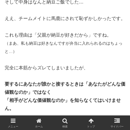
そして中身はなんと納豆ご飯でした…
ええ、チームメイトに馬鹿にされて恥ずかしかったです。
これも理由は「父親が納豆が好きだから」ですね。
（まあ、私も納豆は好きなんですが弁当に入れられるのはちょっ
と…）
完全に本筋からズレてしまいましたが、
要するにあなたが誰かと接するときは「あなたがどんな価
値観なのか」ではなく
「相手がどんな価値観なのか」を知らなくてはいけませ
ん。
相手の立場に身を置くためには相手への印象や言葉をその
メニュー
ホーム
検索
トップ
サイドバー