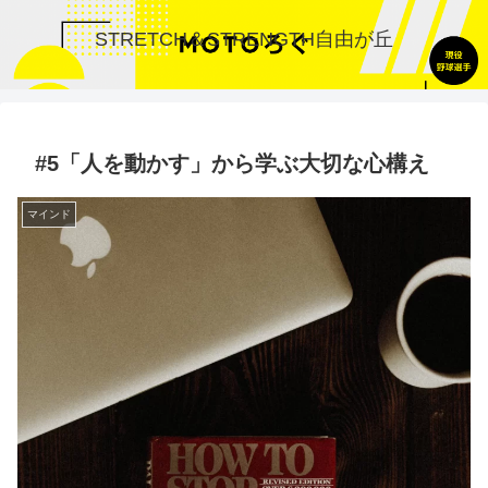
STRETCH＆STRENGTH自由が丘
#5「人を動かす」から学ぶ大切な心構え
マインド