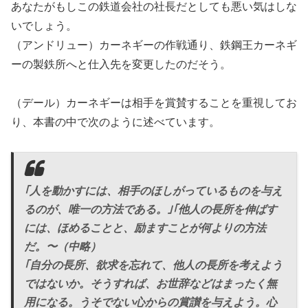
あなたがもしこの鉄道会社の社長だとしても悪い気はしな
いでしょう。
（アンドリュー）カーネギーの作戦通り、鉄鋼王カーネギ
ーの製鉄所へと仕入先を変更したのだそう。
（デール）カーネギーは相手を賞賛することを重視してお
り、本書の中で次のように述べています。
｢人を動かすには、相手のほしがっているものを与え
るのが、唯一の方法である。｣｢他人の長所を伸ばす
には、ほめることと、励ますことが何よりの方法
だ。〜（中略）
｢自分の長所、欲求を忘れて、他人の長所を考えよう
ではないか。そうすれば、お世辞などはまったく無
用になる。うそでない心からの賞讃を与えよう。心