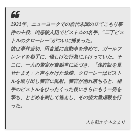
1931年、ニューヨークでの前代未聞の立てこもり事
件の主役、凶悪殺人犯でピストルの名手、”二丁ピス
トルのクローレー”がついに捕まった。
彼は事件当初、田舎道に自動車を停めて、ガールフ
レンドを相手に、怪しげな行為にふけっていた。そ
こに、一人の警官が自動車に近づき、「免許証を見
せたまえ」と声をかけた途端、クローレーはピスト
ルを取り出し警官に乱射。警官が崩れ落ちると、相
手のピストルをひったくった後にさらにもう一発を
撃ち、とどめを刺して逃走し、その後大量虐殺を行
った。
人を動かす本文より