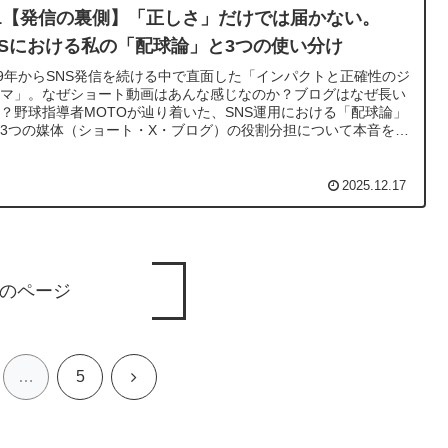
41【発信の裏側】「正しさ」だけでは届かない。
NSにおける私の「配球論」と3つの使い分け
19年からSNS発信を続ける中で直面した「インパクトと正確性のジ
ンマ」。なぜショート動画はあんな感じなのか？ブログはなぜ長い
？野球指導者MOTOが辿り着いた、SNS運用における「配球論」
3つの媒体（ショート・X・ブログ）の役割分担について本音を公
します。
2025.12.17
のページ
次
…
5
へ