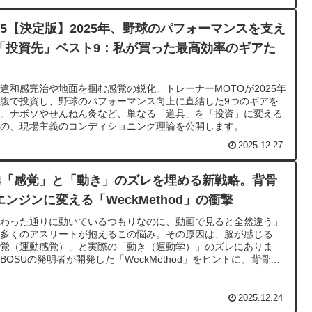
45【決定版】2025年、野球のパフォーマンスを支え
「投資先」ベスト9：私が買った最高効率のギアた
違和感完治や地面を掴む感覚の鋭化。トレーナーMOTOが2025年
腹で投資し、野球のパフォーマンス向上に直結した9つのギアを
選。ナボソやせんねん灸など、単なる「道具」を「投資」に変える
めの、現場主義のコンディショニング理論を公開します。
2025.12.27
44「感覚」と「動き」のズレを埋める新戦略。背骨
エンジンに変える「WeckMethod」の衝撃
教わった通りに動いているつもりなのに、動画で見ると全然違う」
―多くのアスリートが抱えるこの悩み。その原因は、脳が感じる
感覚（運動感覚）」と実際の「動き（運動学）」のズレにありま
BOSUの発明者が開発した「WeckMethod」をヒントに、背骨を
力源（エンジン）に変え、無意識に理想のフォームを引き出すため
全く新しい戦略を解説します。
2025.12.24