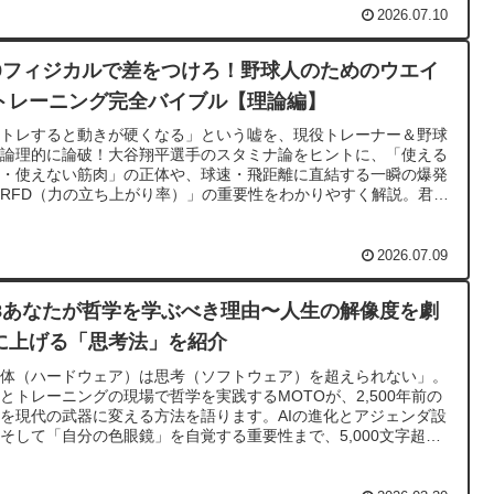
2026.07.10
49フィジカルで差をつけろ！野球人のためのウエイ
トレーニング完全バイブル【理論編】
筋トレすると動きが硬くなる」という嘘を、現役トレーナー＆野球
が論理的に論破！大谷翔平選手のスタミナ論をヒントに、「使える
肉・使えない筋肉」の正体や、球速・飛距離に直結する一瞬の爆発
RFD（力の立ち上がり率）」の重要性をわかりやすく解説。君の
トレが成果に繋がらない根本的な理由がここにあります。
2026.07.09
48あなたが哲学を学ぶべき理由〜人生の解像度を劇
に上げる「思考法」を紹介
身体（ハードウェア）は思考（ソフトウェア）を超えられない」。
とトレーニングの現場で哲学を実践するMOTOが、2,500年前の
を現代の武器に変える方法を語ります。AIの進化とアジェンダ設
そして「自分の色眼鏡」を自覚する重要性まで、5,000文字超の
量で書き上げた渾身の一作。