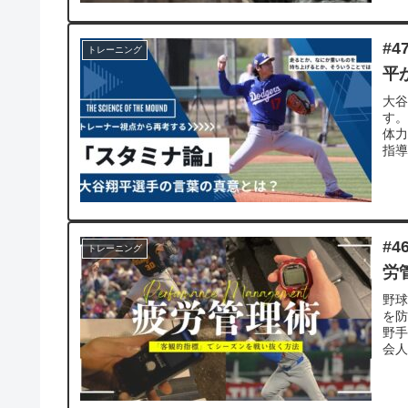
#
トレーニング
平
大
す
体
指
す
#
トレーニング
労
野
を
野
会
説