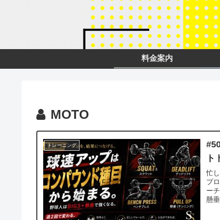
料金案内
MOTO
#
トレーニング
ト
忙し
プロ
ー
懸
材