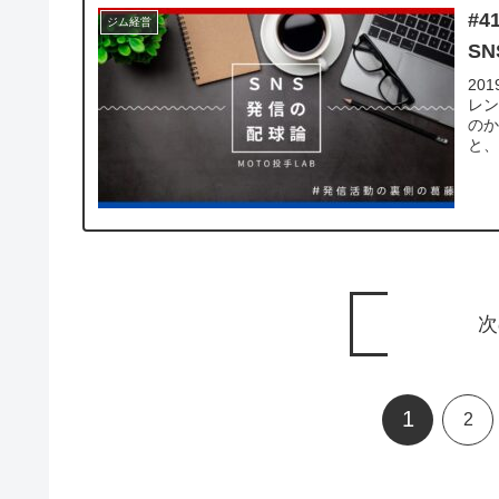
#
ジム経営
S
20
レ
のか
と、
開
次
1
2