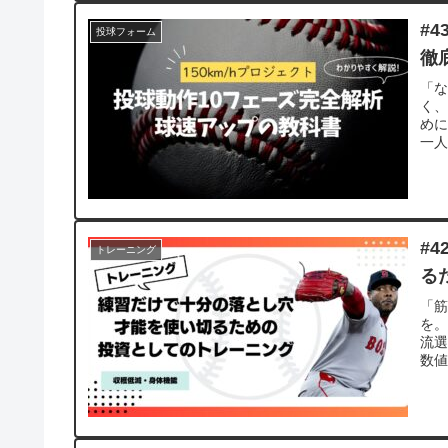
#
投球フォーム
徹
「
く、
めに
一
#
トレーニング
る
「
を
流
数値
深