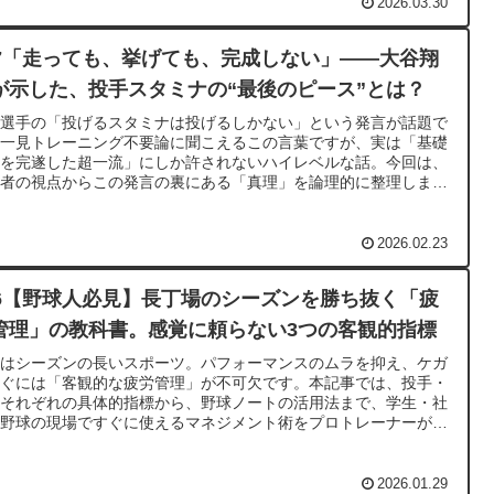
2026.03.30
47「走っても、挙げても、完成しない」——大谷翔
が示した、投手スタミナの“最後のピース”とは？
谷選手の「投げるスタミナは投げるしかない」という発言が話題で
。一見トレーニング不要論に聞こえるこの言葉ですが、実は「基礎
力を完遂した超一流」にしか許されないハイレベルな話。今回は、
導者の視点からこの発言の裏にある「真理」を論理的に整理しま
。
2026.02.23
46【野球人必見】長丁場のシーズンを勝ち抜く「疲
管理」の教科書。感覚に頼らない3つの客観的指標
球はシーズンの長いスポーツ。パフォーマンスのムラを抑え、ケガ
防ぐには「客観的な疲労管理」が不可欠です。本記事では、投手・
手それぞれの具体的指標から、野球ノートの活用法まで、学生・社
人野球の現場ですぐに使えるマネジメント術をプロトレーナーが解
します。
2026.01.29