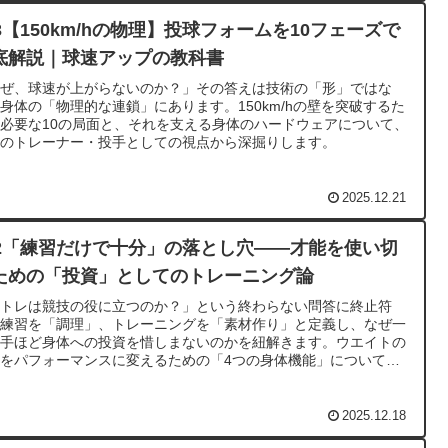
43【150km/hの物理】投球フォームを10フェーズで
底解説｜球速アップの教科書
なぜ、球速が上がらないのか？」その答えは技術の「形」ではな
身体の「物理的な連鎖」にあります。150km/hの壁を突破するた
必要な10の局面と、それを支える身体のハードウェアについて、
人のトレーナー・投手としての視点から深掘りします。
2025.12.21
42「練習だけで十分」の落とし穴——才能を使い切
ための「投資」としてのトレーニング論
筋トレは競技の役に立つのか？」という終わらない問答に終止符
。練習を「調理」、トレーニングを「素材作り」と定義し、なぜ一
選手ほど身体への投資を惜しまないのかを紐解きます。ウエイトの
をパフォーマンスに変えるための「4つの身体機能」についても
掘り考察しました。
2025.12.18