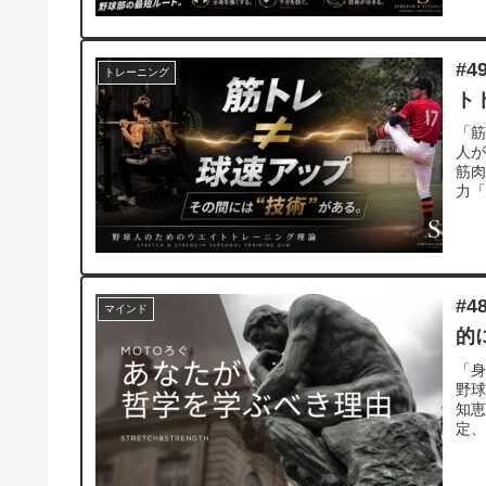
#
トレーニング
ト
「
人
筋
力「
筋
#
マインド
的
「
野球
知恵
定、
熱