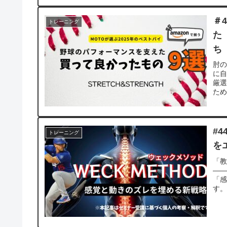
＃
トレーニング
た
ち
肘の
に自
厳
た
#
トレーニング
を
「
―
「
す。
動
の