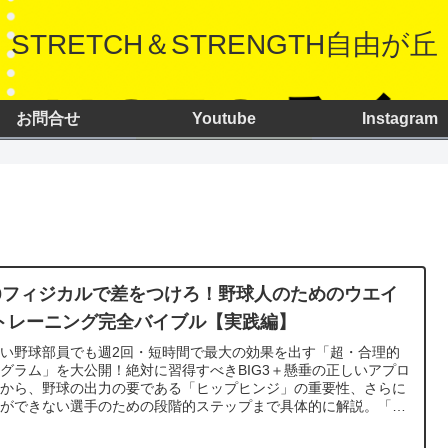
STRETCH＆STRENGTH自由が丘
お問合せ
Youtube
Instagram
50フィジカルで差をつけろ！野球人のためのウエイ
トレーニング完全バイブル【実践編】
い野球部員でも週2回・短時間で最大の効果を出す「超・合理的
グラム」を大公開！絶対に習得すべきBIG3＋懸垂の正しいアプロ
チから、野球の出力の要である「ヒップヒンジ」の重要性、さらに
垂ができない選手のための段階的ステップまで具体的に解説。「素
作り」と「技術」を混ぜないプロの現場の正解を教えます。