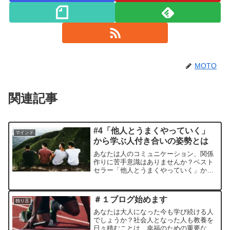
MOTO
関連記事
#4「他人とうまくやっていく」
マインド
から学ぶ人付き合いの姿勢とは
あなたは人のコミュニケーション、関係
作りに苦手意識はありませんか？ベスト
セラー「他人とうまくやっていく」から
学ぶ、相手から重要な人と思われる技術
とは？
＃１ブログ始めます
独り言
あなたは大人になった今も学び続ける人
でしょうか？社会人となった人も教養を
日々積むことは、幸福のための重要な鍵