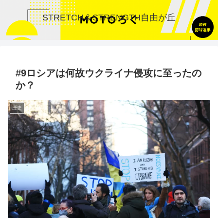
STRETCH＆STRENGTH自由が丘
#9ロシアは何故ウクライナ侵攻に至ったの
か？
歴史