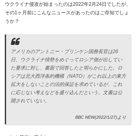
ウクライナ侵攻が始まったのは2022年2月24日でしたが、
その1ヶ月前にこんなニュースがあったのはご存知でしょ
うか？
アメリカのアントニー・ブリンケン国務長官は26
日、ウクライナ情勢をめぐってロシア側が出してい
た要求に対し、書面で回答したと明らかにした。ロ
シアは北大西洋条約機構（NATO）がこれ以上の東方
拡大をしないことの法的保証を求めているが、これ
に応じない考えなどを盛り込んだという。文書は公
開されていない。
BBC NEW(2022/1/27)より