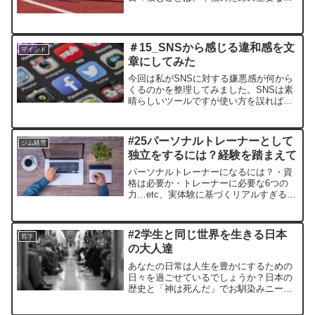
となります。普段、パーソナルジムを経
営するトレーナーが勉強系ブログを開設
します。
＃15_SNSから感じる違和感を文
マインド
章にしてみた
今回は私がSNSに対する嫌悪感が何から
くるのかを整理してみました。SNSは素
晴らしいツールですが使い方を誤れば、
人を傷つける、人生を無駄にするツール
にもなり得ます。
#25パーソナルトレーナーとして
ジム経営
独立をするには？経験を踏まえて
パーソナルトレーナーになるには？・資
格は必要か・トレーナーに必要な6つの
力…etc、実体験に基づくリアルすぎる考
えのお話し
#2学生と同じ世界を生きる日本
哲学
の大人達
あなたの日常は人生を豊かにするための
日々を過ごせているでしょうか？日本の
歴史と「神は死んだ」でお馴染みニーチ
ェの著書「ツァラトゥストラ」から、前
向きなマインドに変わるためのヒントを