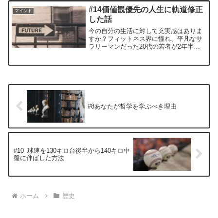
探ります。
#14価値観優先の人生に軌道修正
マインド
した話
今の自分の生活に対して充実感はありま
すか？フィットネス界に憧れ、平凡なサ
ラリーマンだった20代の若者が2年半で
ジムを建てて独立するまでにどう動いた
かをシェアします。
#8あなたが哲学を学ぶべき理由
#10_球速を130キロ台後半から140キロ中
盤に伸ばした方法
ホーム
歴史