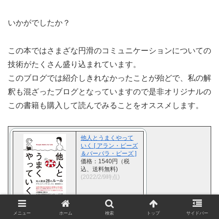
いかがでしたか？
この本ではさまざな円滑のコミュニケーションについての
技術がたくさん盛り込まれています。
このブログでは紹介しきれなかったことが殆どで、私の解
釈も混ざったブログとなっていますので是非オリジナルの
この書籍も購入して読んでみることをオススメします。
他人とうまくやって
いく [ アラン・ピーズ
＆バーバラ・ピーズ ]
価格：1540円（税
込、送料無料)
(2022/2/9時点)
メニュー
ホーム
検索
トップ
サイドバー