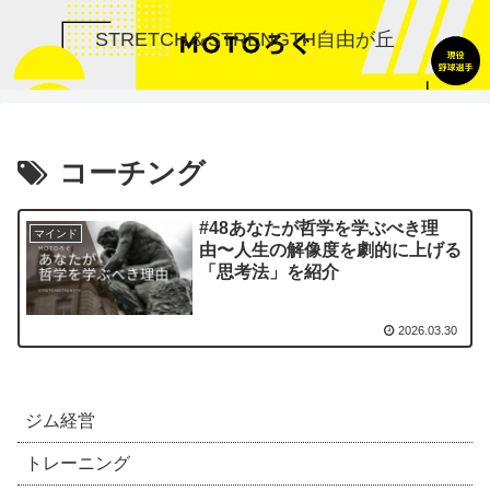
STRETCH＆STRENGTH自由が丘
コーチング
#48あなたが哲学を学ぶべき理
マインド
由〜人生の解像度を劇的に上げる
「思考法」を紹介
2026.03.30
ジム経営
トレーニング