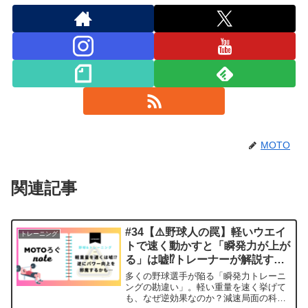
MOTO
関連記事
#34【⚠️野球人の罠】軽いウエイ
トレーニング
トで速く動かすと「瞬発力が上が
る」は嘘⁉︎トレーナーが解説する
科学的根拠と正しい強化法
多くの野球選手が陥る「瞬発力トレーニ
ングの勘違い」。軽い重量を速く挙げて
も、なぜ逆効果なのか？減速局面の科学