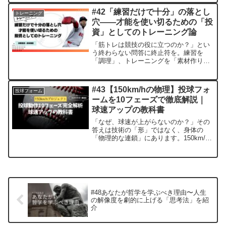
けるための「準備」です。生体エネルギ
#42「練習だけで十分」の落とし
トレーニング
ー論と運動連鎖の観点から、投手こそ走
穴——才能を使い切るための「投
るべき科学的な根拠と、効率的なポール
資」としてのトレーニング論
間走の活用法を解説します。
「筋トレは競技の役に立つのか？」とい
う終わらない問答に終止符を。練習を
「調理」、トレーニングを「素材作り」
と定義し、なぜ一流選手ほど身体への投
資を惜しまないのかを紐解きます。ウエ
イトの数値をパフォーマンスに変えるた
#43【150km/hの物理】投球フォ
投球フォーム
めの「4つの身体機能」についても深掘り
ームを10フェーズで徹底解説｜
考察しました。
球速アップの教科書
「なぜ、球速が上がらないのか？」その
答えは技術の「形」ではなく、身体の
「物理的な連鎖」にあります。150km/h
の壁を突破するために必要な10の局面
と、それを支える身体のハードウェアに
ついて、一人のトレーナー・投手として
の視点から深掘りします。
#48あなたが哲学を学ぶべき理由〜人生
の解像度を劇的に上げる「思考法」を紹
介