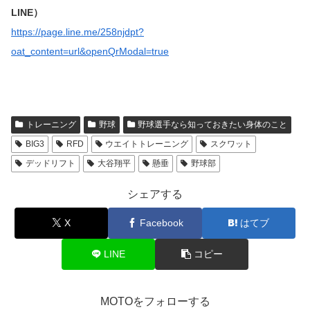
LINE）
https://page.line.me/258njdpt?
oat_content=url&openQrModal=true
トレーニング
野球
野球選手なら知っておきたい身体のこと
BIG3
RFD
ウエイトトレーニング
スクワット
デッドリフト
大谷翔平
懸垂
野球部
シェアする
X
Facebook
はてブ
LINE
コピー
MOTOをフォローする