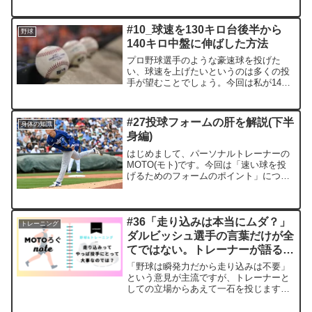
を理解し、最大筋力と腱スティフネスを
高める正しいアプローチをMOTOが解説
します。
#10_球速を130キロ台後半から
野球
140キロ中盤に伸ばした方法
プロ野球選手のような豪速球を投げた
い、球速を上げたいというのは多くの投
手が望むことでしょう。今回は私が140
キロを越えるきっかけとなったフォーム
のことトレーニングのことについてまと
めました。全ての投手に読んでほしいと
#27投球フォームの肝を解説(下半
身体の知識
内容となっています。
身編)
はじめまして、パーソナルトレーナーの
MOTO(モト)です。今回は「速い球を投
げるためのフォームのポイント」につい
て私なりの見解を話してみようと思いま
す。私は学生時代はよくいるレベルの控
え選手で球速も130km/h前後でしたが、
諦め悪く社会人...
#36「走り込みは本当にムダ？」
トレーニング
ダルビッシュ選手の言葉だけが全
てではない。トレーナーが語る持
久力の真実
「野球は瞬発力だから走り込みは不要」
という意見が主流ですが、トレーナーと
しての立場からあえて一石を投じます。
持久力は単なる体力ではなく、疲労回復
能力であり、正しいフォームを維持し続