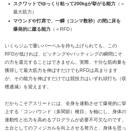
スクワットでゆっくり粘って200kgが挙がる能力
（＝
最大筋力）
マウンドや打席で、一瞬（コンマ数秒）の間に床を
爆発的に蹴る能力
（＝RFD）
いくらジムで重いバーベルを持ち上げられても、この
RFDが低ければ、ピッチングやバッティングの瞬間にそ
の力を還元することはできません。実際、十分な筋肉量を
獲得して最大筋力を伸ばすだけでもRFDは高まります
が、その能力を伸ばすだけでは競技力はいずれ頭打ち（収
穫逓減）を迎えます。
だからこそアスリートには、全身を連動させて爆発的に挙
上する「コンパウンド（多関節）種目」を軸にし、身体の
連動性と出力を高めるプログラムが必要不可欠なのです。
土台としてのフィジカルを向上させる努力と、身体を思っ