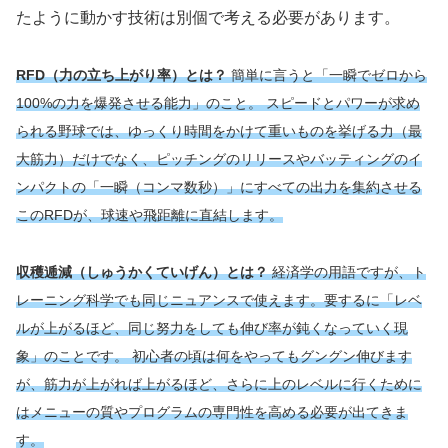
たように動かす技術は別個で考える必要があります。
RFD（力の立ち上がり率）とは？
簡単に言うと「一瞬でゼロから
100%の力を爆発させる能力」のこと。 スピードとパワーが求め
られる野球では、ゆっくり時間をかけて重いものを挙げる力（最
大筋力）だけでなく、ピッチングのリリースやバッティングのイ
ンパクトの「一瞬（コンマ数秒）」にすべての出力を集約させる
このRFDが、球速や飛距離に直結します。
収穫逓減（しゅうかくていげん）とは？
経済学の用語ですが、ト
レーニング科学でも同じニュアンスで
使えます
。要するに「レベ
ルが上がるほど、同じ努力をしても伸び率が鈍くなっていく現
象」のことです。 初心者の頃は何をやってもグングン伸びます
が、筋力が上がれば上がるほど、さらに上のレベルに行くために
はメニューの質やプログラムの専門性を高める必要が出てきま
す。