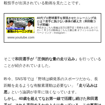
毅投手が出演されている動画を見たことです。
40代プロ野球選手を実現させたトレーニング法
とは？若手に負けない身体の鍛え方（和田毅コ
ラボ前編）
▼続きはこちら後編は近日公開予定！投稿をお楽しみくだ
さい！▼コラボ動画はこちら工藤公康 オフィシャルホーム
ページ リンク：Instagram：
www.youtube.com
そこで
和田選手が「圧倒的な量の走り込み」
を行っている
ことが紹介されていました。
昨今、SNS等では「野球は瞬発系のスポーツだから、長
距離を走るような有酸素運動は必要ない」
「走り込みは
悪」
という論調が非常に強くなっています。
しかし、40歳を超えてなお第一線で活躍し続けた和田選