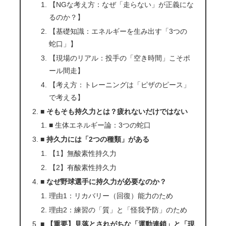
【NGな考え方：なぜ「走らない」が正義にな
るのか？】
【基礎知識：エネルギーを生み出す「3つの
蛇口」】
【現場のリアル：投手の「空き時間」こそポ
ール間走】
【考え方：トレーニングは「ピザのピース」
で考える】
■ そもそも持久力とは？疲れないだけではない
■ 生体エネルギー論：3つの蛇口
■ 持久力には「2つの種類」がある
【1】無酸素性持久力
【2】有酸素性持久力
■ なぜ野球選手に持久力が必要なのか？
理由1：リカバリー（回復）能力のため
理由2：練習の「質」と「怪我予防」のため
■ 【重要】見落とされがちな「運動連鎖」と「現