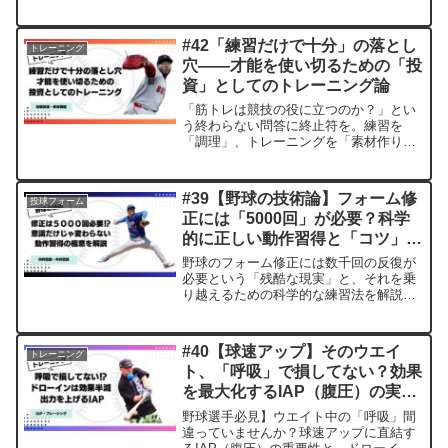
す。私は学生時代はよくいるレベルの控
え選手で球速も130km/h前後でしたが、
諦め悪く社会人...
#42「練習だけで十分」の落とし
トレーニング
穴——才能を使い切るための「投
資」としてのトレーニング論
「筋トレは競技の役に立つのか？」とい
う終わらない問答に終止符を。練習を
「調理」、トレーニングを「素材作り」
と定義し、なぜ一流選手ほど身体への投
資を惜しまないのかを紐解きます。ウエ
イトの数値をパフォーマンスに変えるた
#39【野球の技術論】フォーム修
投球フォーム
めの「4つの身体機能」についても深掘り
正には「5000回」が必要？科学
考察しました。
的に正しい動作習得と「コツ」の
掴み方
野球のフォーム修正には数千回の反復が
必要という「残酷な現実」と、それを乗
り越えるための科学的な練習法を解説。
「教わった通りに動けない」「試合で元
に戻る」のはなぜか？最新の運動学習理
論と、野村克也氏も提唱した「コツ」の
#40【球速アップ】そのウエイ
トレーニング
正体に迫ります。
ト、「呼吸」で損してない？効果
を最大化するIAP（腹圧）の実践
バイブル
野球選手必見】ウエイト中の「呼吸」間
違っていませんか？球速アップに直結す