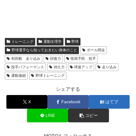
トレーニング
運動生理学
野球
野球選手なら知っておきたい身体のこと
ポール間走
和田毅 走り込み
回復力
怪我予防 投手
投手パフォーマンス
持久力
球速アップ
走り込み
運動連鎖
野球トレーニング
シェアする
X
Facebook
はてブ
LINE
コピー