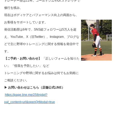
トレーナー歴は11年。ゴールドジムやDr.ストレッチで
修行を積み、
現在はボディケアとパフォーマンス向上の両面から、
お客様をサポートしています。
発信活動歴は6年で、SNS総フォロワーは5万人を超
え、YouTube、X（旧Twitter）、Instagram、ブログな
どで主に野球やトレーニングに関する情報を発信中で
す。
【ご予約・お問い合わせ】
「正しいフォームを知りた
い」 「怪我を予防したい」 など
トレーニングや野球に関するお悩みは何でもお気軽に
ご相談ください。
▶︎ お問い合わせはこちら（店舗公式LINE）
https://page.line.me/258njdpt?
oat_content=url&openQrModal=true