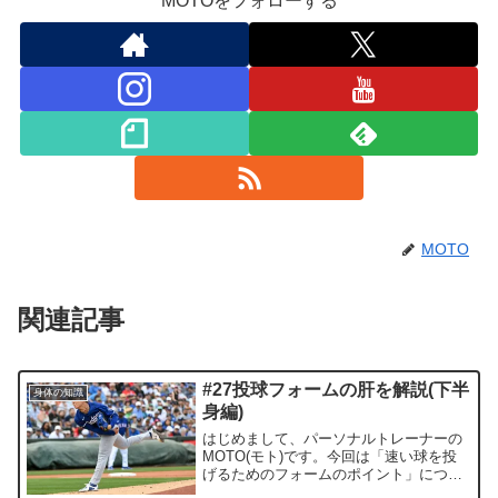
MOTOをフォローする
MOTO
関連記事
#27投球フォームの肝を解説(下半
身体の知識
身編)
はじめまして、パーソナルトレーナーの
MOTO(モト)です。今回は「速い球を投
げるためのフォームのポイント」につい
て私なりの見解を話してみようと思いま