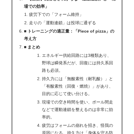
場での効率」
疲労下での「フォーム維持」
走りの「運動連鎖」は投球に通ずる
■ トレーニングの適正量：「Piece of pizza」の
考え方
■ まとめ
エネルギー供給回路には3種類あり、
野球は瞬発系だが、回復には持久系回
路も必須。
持久力には「無酸素性（耐乳酸）」と
「有酸素性（回復・燃焼）」があり、
目的に応じて使い分ける。
現場での空き時間を使い、ポール間走
などで運動連鎖を整えるのは非常に効
率的。
疲労はフォームの崩れを招き、怪我の
原因になる。持久力は「身体を守る防