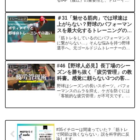
るIAP（腹圧）の重要性と、ドローイン
vsブレーシングの正解、アブローラーを
使った習得法を現役トレーナーが徹底解
説。【完全保存版】
＃31「魅せる筋肉」では球速は
トレーニング
上がらない？野球のパフォーマン
スを最大化するトレーニングの選
び方
「筋トレをしているのにパフォーマンス
に繋がらない…」そんな悩みを持つ野球
選手へ。元ゴールドジムトレーナーの
MOTOが、ボディメイク的筋トレと競技
力向上の違いを徹底解説。なぜメニュー
を丸パクリしてはいけないのか？目的か
#46【野球人必見】長丁場のシー
トレーニング
ら逆算するトレーニングの重要性を伝え
ズンを勝ち抜く「疲労管理」の教
ます。
科書。感覚に頼らない3つの客観
的指標
野球はシーズンの長いスポーツ。パフォ
ーマンスのムラを抑え、ケガを防ぐには
「客観的な疲労管理」が不可欠です。本
記事では、投手・野手それぞれの具体的
指標から、野球ノートの活用法まで、学
生・社会人野球の現場ですぐに使えるマ
ネジメント術をプロトレーナーが解説し
ます。
#35イチローは間違っていた？「筋トレ
で関節は強くならない」説を科学的に反
論します。