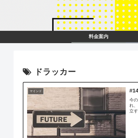
料金案内
ドラッカー
#
マインド
今
れ、
立