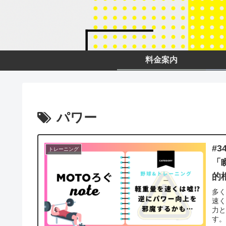
料金案内
パワー
#
トレーニング
「
的
多
速
力と
す