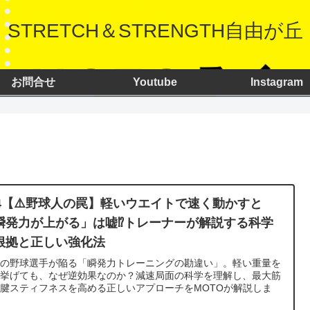
STRETCH＆STRENGTH自由が丘
お問合せ
Youtube
Instagram
34【⚠️野球人の罠】軽いウエイトで速く動かすと
瞬発力が上がる」は嘘⁉︎トレーナーが解説する科学
根拠と正しい強化法
くの野球選手が陥る「瞬発力トレーニングの勘違い」。軽い重量を
く挙げても、なぜ逆効果なのか？減速局面の科学を理解し、最大筋
腱スティフネスを高める正しいアプローチをMOTOが解説しま
。