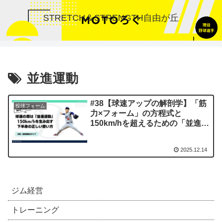
STRETCH＆STRENGTH自由が丘
並進運動
#38【球速アップの解剖学】「筋
投球フォーム
力×フォーム」の方程式と
150km/hを超えるための「並進運
動」の徹底解説
2025.12.14
ジム経営
トレーニング