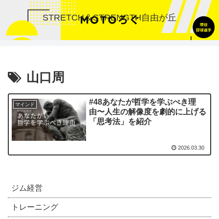
STRETCH＆STRENGTH自由が丘
山口周
#48あなたが哲学を学ぶべき理
マインド
由〜人生の解像度を劇的に上げる
「思考法」を紹介
2026.03.30
ジム経営
トレーニング