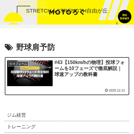
STRETCH＆STRENGTH自由が丘
野球肩予防
#43【150km/hの物理】投球フォ
投球フォーム
ームを10フェーズで徹底解説｜
球速アップの教科書
2025.12.21
ジム経営
トレーニング