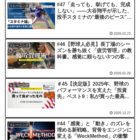
#47「走っても、挙げても、完成
トレーニング
しない」——大谷翔平が示した、
投手スタミナの“最後のピース”と
は？
2026.02.23
#46【野球人必見】長丁場のシー
トレーニング
ズンを勝ち抜く「疲労管理」の教
科書。感覚に頼らない3つの客観
的指標
2026.01.29
＃45【決定版】2025年、野球の
トレーニング
パフォーマンスを支えた「投資
先」ベスト9：私が買った最高効
率のギアたち
2025.12.27
#44「感覚」と「動き」のズレを
トレーニング
埋める新戦略。背骨をエンジンに
変える「WeckMethod」の衝撃