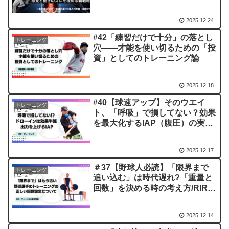
2025.12.24
#42「練習だけで十分」の落とし
トレーニング
穴——才能を使い切るための「投
資」としてのトレーニング論
2025.12.18
#40【球速アップ】そのウエイ
トレーニング
ト、「呼吸」で損してない？効果
を最大化するIAP（腹圧）の実践
バイブル
2025.12.17
＃37【野球人必読】「限界まで
トレーニング
追い込む」は時代遅れ?「重量と
回数」を決める時の考え方/RIRと
フィットネスー疲労理論
2025.12.14