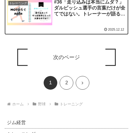
#36「走り込みは本当にムダ？」
トレーニング
ダルビッシュ選手の言葉だけが全
てではない。トレーナーが語る持
久力の真実
2025.12.12
次のページ
1
次
2
へ
ホーム
野球
トレーニング
ジム経営