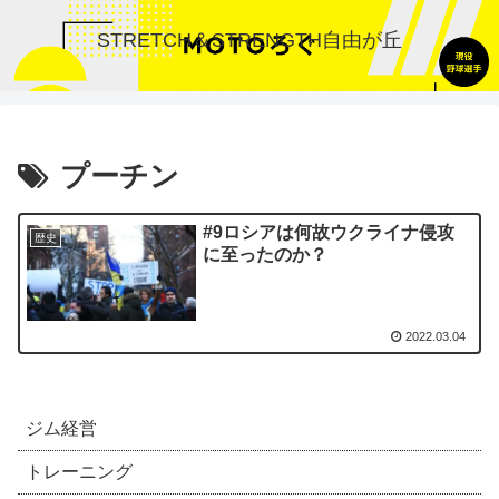
STRETCH＆STRENGTH自由が丘
プーチン
#9ロシアは何故ウクライナ侵攻
歴史
に至ったのか？
2022.03.04
ジム経営
トレーニング