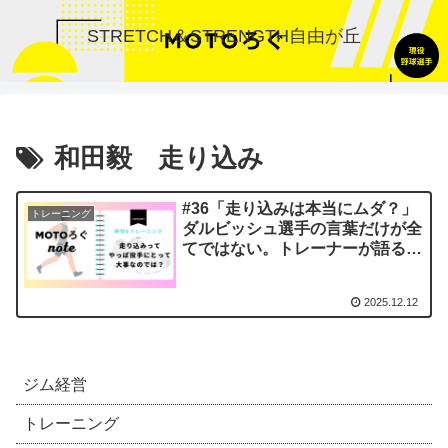
STRETCH＆STRENGTH自由が丘
和田毅 走り込み
#36「走り込みは本当にムダ？」
トレーニング
ダルビッシュ選手の言葉だけが全
てではない。トレーナーが語る持
久力の真実
2025.12.12
ジム経営
トレーニング