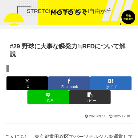
STRETCH＆STRENGTH自由が丘
#29 野球に大事な瞬発力≒RFDについて解
説
トレーニング
X
Facebook
はてブ
LINE
コピー
2025.09.11
2025.12.10
こんにちは。東京都世田谷区でパーソナルジムを運営して