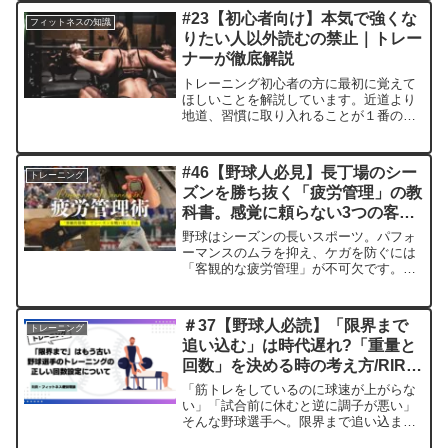
#23【初心者向け】本気で強くな
フィットネスの知識
りたい人以外読むの禁止｜トレー
ナーが徹底解説
トレーニング初心者の方に最初に覚えて
ほしいことを解説しています。近道より
地道、習慣に取り入れることが１番の近
道だと考えています。トレーニングの原
則を１から学びたい人は是非エッセンス
を吸収していってください。
#46【野球人必見】長丁場のシー
トレーニング
ズンを勝ち抜く「疲労管理」の教
科書。感覚に頼らない3つの客観
的指標
野球はシーズンの長いスポーツ。パフォ
ーマンスのムラを抑え、ケガを防ぐには
「客観的な疲労管理」が不可欠です。本
記事では、投手・野手それぞれの具体的
指標から、野球ノートの活用法まで、学
生・社会人野球の現場ですぐに使えるマ
＃37【野球人必読】「限界まで
トレーニング
ネジメント術をプロトレーナーが解説し
追い込む」は時代遅れ?「重量と
ます。
回数」を決める時の考え方/RIRと
フィットネスー疲労理論
「筋トレをしているのに球速が上がらな
い」「試合前に休むと逆に調子が悪い」
そんな野球選手へ。限界まで追い込まず
にパワーをつける「RIR」の考え方と、