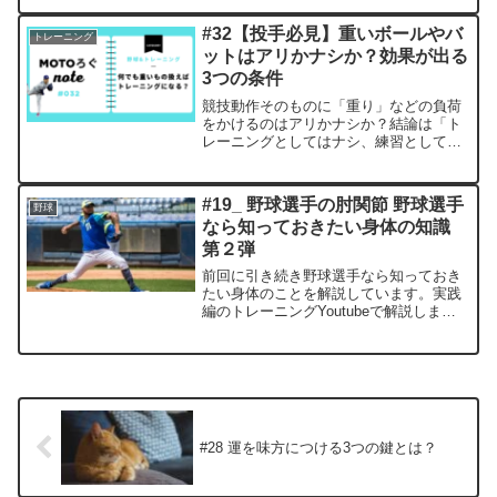
科学的に正しいコンディション調整法を
プロトレーナーがわかりやすく解説しま
#32【投手必見】重いボールやバ
トレーニング
す。
ットはアリかナシか？効果が出る
3つの条件
競技動作そのものに「重り」などの負荷
をかけるのはアリかナシか？結論は「ト
レーニングとしてはナシ、練習としては
アリ」。その決定的な違いと、導入する
ための3つの条件をプロトレーナーが解説
します。
#19_ 野球選手の肘関節 野球選手
野球
なら知っておきたい身体の知識
第２弾
前回に引き続き野球選手なら知っておき
たい身体のことを解説しています。実践
編のトレーニングYoutubeで解説しまし
たので良かったらセットで見てくださ
い！今回のテーマは野球選手の怪我の多
い部分でもある肘についてです。
#28 運を味方につける3つの鍵とは？