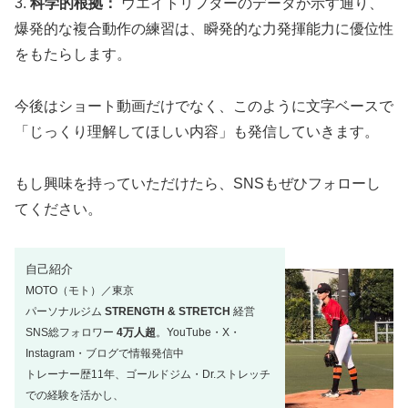
3.
科学的根拠：
ウエイトリフターのデータが示す通り、
爆発的な複合動作の練習は、瞬発的な力発揮能力に優位性
をもたらします。
今後はショート動画だけでなく、このように文字ベースで
「じっくり理解してほしい内容」も発信していきます。
もし興味を持っていただけたら、SNSもぜひフォローし
てください。
自己紹介
MOTO（モト）／東京
パーソナルジム
STRENGTH & STRETCH
経営
SNS総フォロワー
4万人超
。YouTube・X・
Instagram・ブログで情報発信中
トレーナー歴11年、ゴールドジム・Dr.ストレッチ
での経験を活かし、