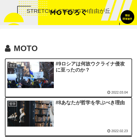
STRETCH＆STRENGTH自由が丘
MOTO
#9ロシアは何故ウクライナ侵攻
歴史
に至ったのか？
2022.03.04
#8あなたが哲学を学ぶべき理由
哲学
2022.02.23