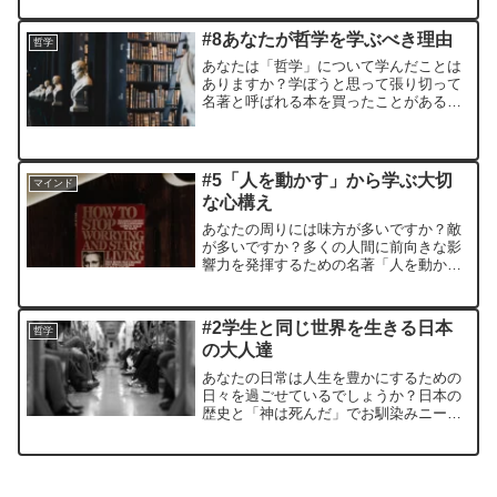
かをシェアします。
#8あなたが哲学を学ぶべき理由
哲学
あなたは「哲学」について学んだことは
ありますか？学ぼうと思って張り切って
名著と呼ばれる本を買ったことがあるけ
れど、数ページでギブアップという経験
を持つ人も多いのではないでしょうか？
今回は「社会人が哲学を学ぶメリット」
と「わかりやすい哲学の学び方」につい
#5「人を動かす」から学ぶ大切
マインド
て解説していきます。
な心構え
あなたの周りには味方が多いですか？敵
が多いですか？多くの人間に前向きな影
響力を発揮するための名著「人を動か
す」についての解説が人生の役に立ちま
す。人を動かすための三大原則とは？
#2学生と同じ世界を生きる日本
哲学
の大人達
あなたの日常は人生を豊かにするための
日々を過ごせているでしょうか？日本の
歴史と「神は死んだ」でお馴染みニーチ
ェの著書「ツァラトゥストラ」から、前
向きなマインドに変わるためのヒントを
探ります。