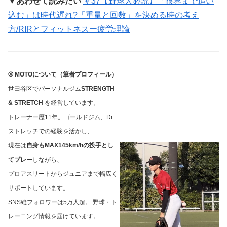
▼あわせて読みたい
＃37【野球人必読】「限界まで追い
込む」は時代遅れ?「重量と回数」を決める時の考え
方/RIRとフィットネスー疲労理論
⚾ MOTOについて（筆者プロフィール）
世田谷区でパーソナルジム
STRENGTH
& STRETCH
を経営しています。
トレーナー歴11年。ゴールドジム、Dr.
ストレッチでの経験を活かし、
現在は
自身もMAX145km/hの投手とし
てプレー
しながら、
プロアスリートからジュニアまで幅広く
サポートしています。
SNS総フォロワーは5万人超。 野球・ト
レーニング情報を届けています。