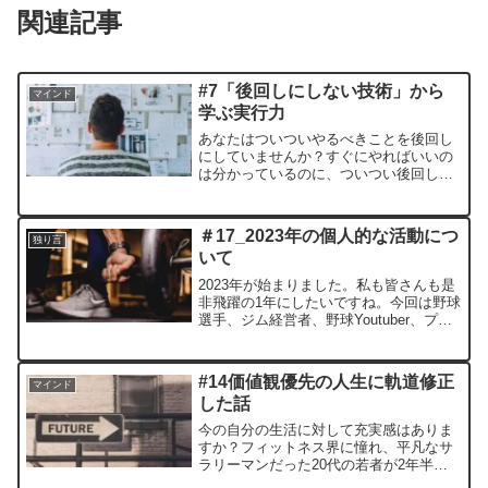
関連記事
#7「後回しにしない技術」から
マインド
学ぶ実行力
あなたはついついやるべきことを後回し
にしていませんか？すぐにやればいいの
は分かっているのに、ついつい後回しに
して期限ギリギリにしてしまう。もしか
すると、あなたは実行力を高める方法を
知らないだけかも？「後回しにしない技
＃17_2023年の個人的な活動につ
独り言
術」とは…
いて
2023年が始まりました。私も皆さんも是
非飛躍の1年にしたいですね。今回は野球
選手、ジム経営者、野球Youtuber、プチ
インフルエンサーの4つの立場の活動につ
いて今年の活動についてをまとめまし
た。
#14価値観優先の人生に軌道修正
マインド
した話
今の自分の生活に対して充実感はありま
すか？フィットネス界に憧れ、平凡なサ
ラリーマンだった20代の若者が2年半で
ジムを建てて独立するまでにどう動いた