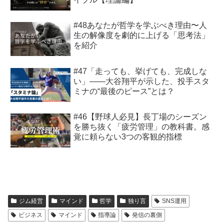
#48あなたが哲学を学ぶべき理由〜人
生の解像度を劇的に上げる「思考法」
を紹介
#47「走っても、挙げても、完成しな
い」——大谷翔平が示した、投手スタ
ミナの“最後のピース”とは？
#46【野球人必見】長丁場のシーズン
を勝ち抜く「疲労管理」の教科書。感
覚に頼らない3つの客観的指標
ジム経営
マインド
哲学
独り言
SNS運用
ビジネス
マインド
指導論
発信の裏側