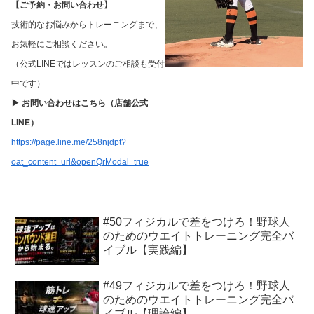
【ご予約・お問い合わせ】
技術的なお悩みからトレーニングまで、
お気軽にご相談ください。
（公式LINEではレッスンのご相談も受付
中です）
▶︎ お問い合わせはこちら（店舗公式
LINE）
https://page.line.me/258njdpt?
oat_content=url&openQrModal=true
#50フィジカルで差をつけろ！野球人
のためのウエイトトレーニング完全バ
イブル【実践編】
#49フィジカルで差をつけろ！野球人
のためのウエイトトレーニング完全バ
イブル【理論編】