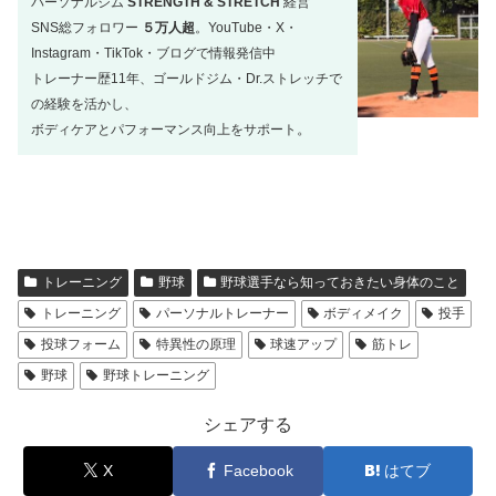
パーソナルジム
STRENGTH & STRETCH
経営
SNS総フォロワー
５万人超
。YouTube・X・
Instagram・TikTok・ブログで情報発信中
トレーナー歴11年、ゴールドジム・Dr.ストレッチで
の経験を活かし、
。
ボディケアとパフォーマンス向上をサポート
トレーニング
野球
野球選手なら知っておきたい身体のこと
トレーニング
パーソナルトレーナー
ボディメイク
投手
投球フォーム
特異性の原理
球速アップ
筋トレ
野球
野球トレーニング
シェアする
X
Facebook
はてブ