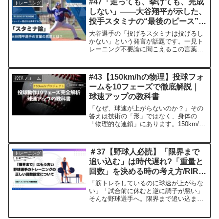
#47「走っても、挙げても、完成
トレーニング
ネジメント術をプロトレーナーが解説し
しない」——大谷翔平が示した、
ます。
投手スタミナの“最後のピース”と
は？
大谷選手の「投げるスタミナは投げるし
かない」という発言が話題です。一見ト
レーニング不要論に聞こえるこの言葉で
すが、実は「基礎体力を完遂した超一
流」にしか許されないハイレベルな話。
今回は、指導者の視点からこの発言の裏
#43【150km/hの物理】投球フォ
投球フォーム
にある「真理」を論理的に整理します。
ームを10フェーズで徹底解説｜
球速アップの教科書
「なぜ、球速が上がらないのか？」その
答えは技術の「形」ではなく、身体の
「物理的な連鎖」にあります。150km/h
の壁を突破するために必要な10の局面
と、それを支える身体のハードウェアに
ついて、一人のトレーナー・投手として
＃37【野球人必読】「限界まで
トレーニング
の視点から深掘りします。
追い込む」は時代遅れ?「重量と
回数」を決める時の考え方/RIRと
フィットネスー疲労理論
「筋トレをしているのに球速が上がらな
い」「試合前に休むと逆に調子が悪い」
そんな野球選手へ。限界まで追い込まず
にパワーをつける「RIR」の考え方と、
科学的に正しいコンディション調整法を