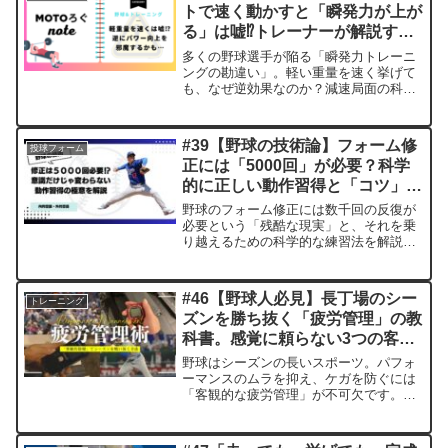
トで速く動かすと「瞬発力が上が
る」は嘘⁉︎トレーナーが解説する
科学的根拠と正しい強化法
多くの野球選手が陥る「瞬発力トレーニ
ングの勘違い」。軽い重量を速く挙げて
も、なぜ逆効果なのか？減速局面の科学
を理解し、最大筋力と腱スティフネスを
高める正しいアプローチをMOTOが解説
します。
#39【野球の技術論】フォーム修
投球フォーム
正には「5000回」が必要？科学
的に正しい動作習得と「コツ」の
掴み方
野球のフォーム修正には数千回の反復が
必要という「残酷な現実」と、それを乗
り越えるための科学的な練習法を解説。
「教わった通りに動けない」「試合で元
に戻る」のはなぜか？最新の運動学習理
論と、野村克也氏も提唱した「コツ」の
#46【野球人必見】長丁場のシー
トレーニング
正体に迫ります。
ズンを勝ち抜く「疲労管理」の教
科書。感覚に頼らない3つの客観
的指標
野球はシーズンの長いスポーツ。パフォ
ーマンスのムラを抑え、ケガを防ぐには
「客観的な疲労管理」が不可欠です。本
記事では、投手・野手それぞれの具体的
指標から、野球ノートの活用法まで、学
生・社会人野球の現場ですぐに使えるマ